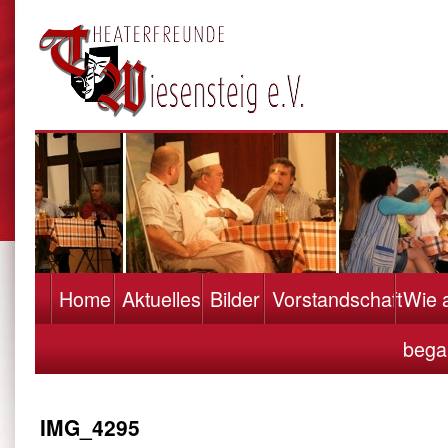
Home
Aktuelles
Bilder
Vorstandschaft
Wie a
bega
IMG_4295