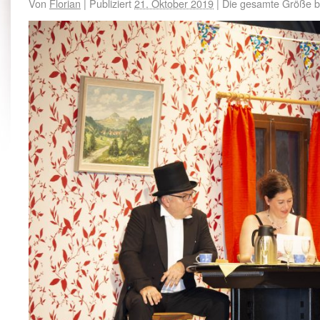
Von
Florian
|
Publiziert
21. Oktober 2019
|
Die gesamte Größe b