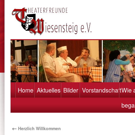
Home
Aktuelles
Bilder
Vorstandschaft
Wie a
bega
←
Herzlich Willkommen