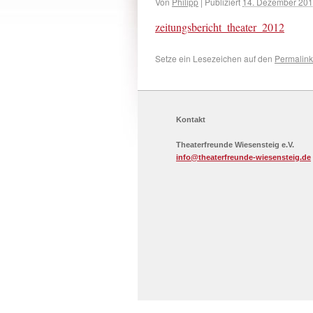
Von
Philipp
|
Publiziert
14. Dezember 20
zeitungsbericht_theater_2012
Setze ein Lesezeichen auf den
Permalink
Kontakt
Theaterfreunde Wiesensteig e.V.
info@theaterfreunde-wiesensteig.de